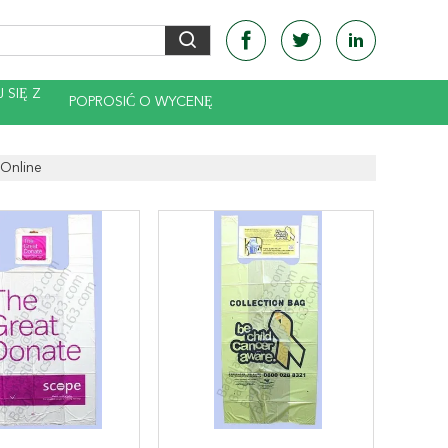
 SIĘ Z
POPROSIĆ O WYCENĘ
Online