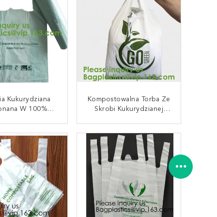
ydzianej Torby
Na Bazie Skrobi
zulek, Kamizelka
Kukurydzianej Plastikowa
ia Kukurydziana
Kompostowalna Torba Ze
onana W 100%
Skrobi Kukurydzianej
ające Się Do
Biodegradowalna
stowania Torby
Skrobia Kukurydziana
AKTUJ SIĘ TERAZ
SKONTAKTUJ SIĘ TERAZ
ieżowe Torby
PLA PBAT W Pełni
towe Na Odzież
Kompostowalna
degradowalne
Jednorazowa Torebka Na
krotnego Użytku
Odchody, Worki,
ające Się Do
Opakowania
ingu Eco Firendly