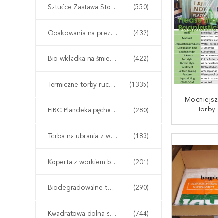
Kosze Na
Sztućce Zastawa Stołowa Zastawa Stołowa
(550)
Do
Opakowania na prezenty na żywność
(432)
Bio wkładka na śmieci worek na śmieci
(422)
Termiczne torby ruchome
(1335)
Mocniejsz
Torby
FIBC Plandeka pęcherza
(280)
Zamrażarka
Środo
SKONTAKT
Torba na ubrania z wieszakiem
(183)
Komposto
Na Śmie
Kukurydzi
Koperta z workiem bąbelkowym
(201)
Śmieci/śm
Biodegradowalne torby PLA
(290)
Kwadratowa dolna saszetka
(744)