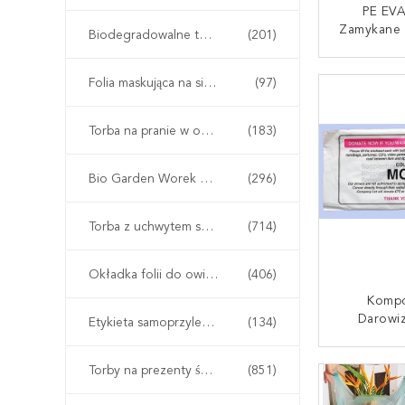
PE EVA
Zamykane 
Biodegradowalne torby pocztowe
(201)
Zamkiem 
Torba Na S
SKONTAKT
Folia maskująca na siedzenie samochodowe
(97)
Na Suwa
Winogron
S
Torba na pranie w opakowaniu odzieży
(183)
Bio Garden Worek Grow Bag
(296)
Torba z uchwytem shopper Carrier
(714)
Okładka folii do owijania rurek
(406)
Kompo
Darowi
Etykieta samoprzylepna taśmy VOID
(134)
Charyta
Rec
SKONTAKT
Torby na prezenty świąteczne
(851)
Degradow
Śmieci Wo