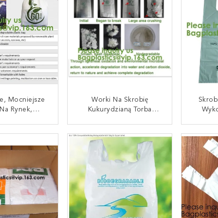
 Śmieci Worki
Kukur
 Kuchni
Podkos
e, Mocniejsze
Worki Na Skrobię
Skrob
 Na Rynek,
Kukurydzianą Torba
Wyk
 Przyjazny Dla
Kompostowalna Worki Na
Nad
wiska Pla
Skrobię Kukurydzianą
Kompo
UJ SIĘ TERAZ
SKONTAKTUJ SIĘ TERAZ
SKONT
walny Worek
100% Biodegradowalne
Odz
ci Ze Skrobi
Worki Na Śmieci Ze
Pocz
anej Worek Na
Skrobi Kukurydzianej
Bio
ieci Biodegra
Wielo
Nad
Recykl