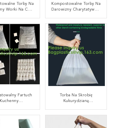
towalne Torby Na
Kompostowalne Torby Na
ny Worki Na Cele
Darowizny Charytatywne,
atywne, Torby Na
Worki Na Zbiórki, Worki
wizny Na Cele
Na Darowizny, Torby Na
AKTUJ SIĘ TERAZ
SKONTAKTUJ SIĘ TERAZ
atywne, Torby Na
Fundusze Charytatywne,
wizny Na Cele
Ubrania Na Darowizny,
atywne, Kamizelki
Sho
bo, Torby Na
izny Na Ubrania
towalny Fartuch
Torba Na Skrobię
Kuchenny
Kukurydzianą
degradowalne
Kompostowalne
wiczki Rękawy
Biodegradowalne Torby
AKTUJ SIĘ TERAZ
SKONTAKTUJ SIĘ TERAZ
AT/kompostowaln
Plastikowe
orba Ze Skrobi
Biodegradowalna Torba