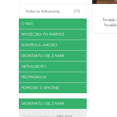
Torba na dokumenty biurowe
(17)
Torebki
O NAS
Torebki
Kukury
WYCIECZKA PO FABRYCE
Fabryczn
SKONTAKT
100%
KONTROLA JAKOŚCI
Kuku
Biodegrad
SKONTAKTUJ SIĘ Z NAMI
Torby T
AKTUALNOŚCI
PRZYPADKACH
POPROSIĆ O WYCENĘ
SKONTAKTUJ SIĘ Z NAMI