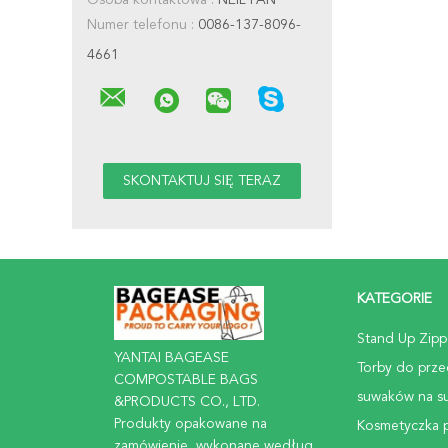
Osoba kontaktowa :
NEIL FAN
Numer telefonu :
0086-137-8096-
4661
KATEGORIE
Stand Up Zipp
YANTAI BAGEASE
Torby do prz
COMPOSTABLE BAGS
suwaków na s
&PRODUCTS CO., LTD.
Produkty opakowane na
Kosmetyczka 
zamówienie, wykonane według