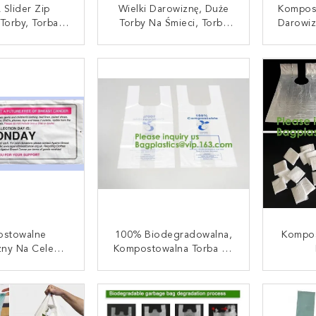
 Slider Zip
Wielki Darowiznę, Duże
Kompos
Torby, Torba Z
Torby Na Śmieci, Torby
Darowiz
Błyskawicznym
Wykonawcy, Torba Na
Charyt
uwak, Torba PE
Trawnik, Torby Na Liście,
Daro
UJ SIĘ TERAZ
SKONTAKTUJ SIĘ TERAZ
SKONT
k / Torba Na
Worek Jumbo, Worek Na
Charyt
a / Torba Na
Trawnik, Worek Na Liście,
Daro
uwak
Worek Wykonawcy
Charyt
Jum
Darow
stowalne
100% Biodegradowalna,
Kompos
zny Na Cele
Kompostowalna Torba Na
tywne Worki
Kamizelkę Na Koszulkę
Bio
ykling I
Zakupy, Dom, Dekoracja,
Ręka
UJ SIĘ TERAZ
SKONTAKTUJ SIĘ TERAZ
SKONT
alne Worki Na
Wesele, Supermarket,
PLA/PB
rki Na Śmieci
Restauracja, Pieczenie
A T