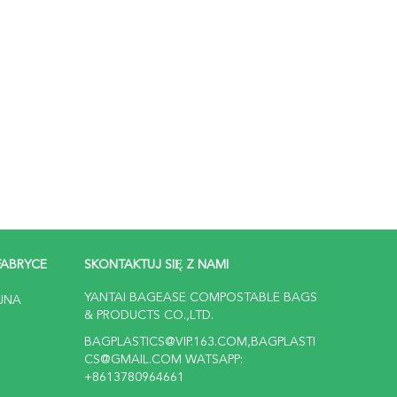
FABRYCE
SKONTAKTUJ SIĘ Z NAMI
YANTAI BAGEASE COMPOSTABLE BAGS
JNA
& PRODUCTS CO.,LTD.
BAGPLASTICS@VIP.163.COM,BAGPLASTI
CS@GMAIL.COM WATSAPP:
+8613780964661