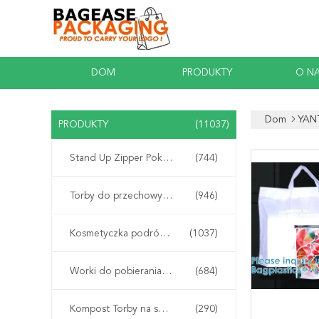
DOM
PRODUKTY
O N
Dom
YAN
PRODUKTY
(11037)
Stand Up Zipper Pokrowiec
(744)
Torby do przechowywania suwaków na suwak
(946)
Kosmetyczka podróżna do makijażu
(1037)
Worki do pobierania próbek Biohazard
(684)
Kompost Torby na skrobię kukurydzianą
(290)