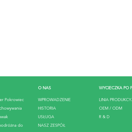
O NAS
WYCIECZKA PO 
er Pokrowiec
WPROWADZENIE
LINIA PRODUKCY
echowywania
HISTORIA
OEM / ODM
uwak
USŁUGA
R & D
podróżna do
NASZ ZESPÓŁ