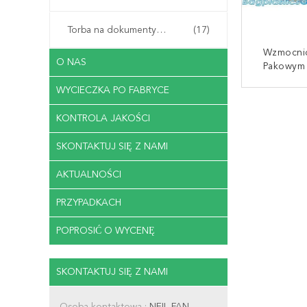
Torba na dokumenty biurowe
(17)
Wzmocnio
O NAS
Pakowym
Włóknem 
WYCIECZKA PO FABRYCE
Wzmocni
SKONTAKT
Taśmą
KONTROLA JAKOŚCI
Uszczelni
Do Wiąz
SKONTAKTUJ SIĘ Z NAMI
AKTUALNOŚCI
PRZYPADKACH
POPROSIĆ O WYCENĘ
SKONTAKTUJ SIĘ Z NAMI