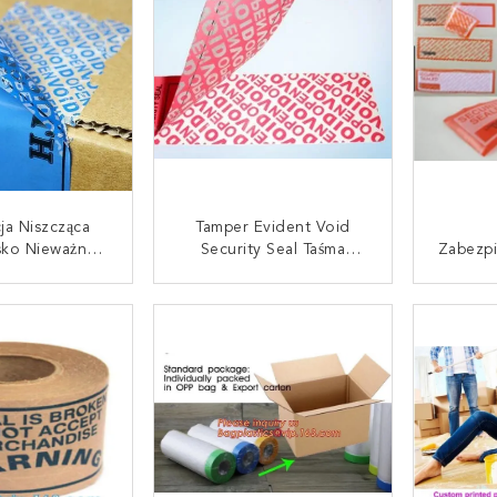
aska
Rzemieślniczych
ja Niszcząca
Tamper Evident Void
sko Nieważna
Security Seal Taśma
Zabezpi
abezpieczająca
Samoprzylepna Na
Zabezp
Manipulacją
Apteczkę, Podarta
Manip
UJ SIĘ TERAZ
SKONTAKTUJ SIĘ TERAZ
SKONT
ośna Etykieta
Nieważna Etykieta
G
RTA Etykieta
Zabezpieczająca
Unie
zostałości
Odporna Na Manipulacje
Zost
VOID OPEN
Ni
W
Uszczel