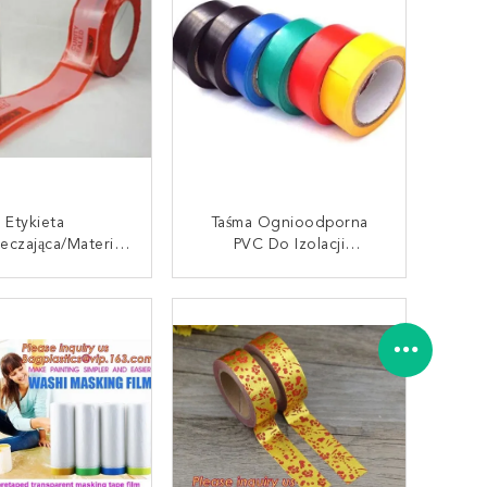
Measurin
Przezroczysta Taśma
Poliestrowa Dla Zwierząt
Etykieta
Taśma Ognioodporna
eczająca/materiał
PVC Do Izolacji
ieczający Przed
Elektrycznej Taśma
ulacją, Etykieta
Izolacyjna Do
AKTUJ SIĘ TERAZ
SKONTAKTUJ SIĘ TERAZ
warancyjna
Przenoszenia Ciepła Do
ważniona, Jeśli
Produktów Elektrycznych
ała Naruszona,
estandardowe
ydrukowane
nienie Typu Sliver