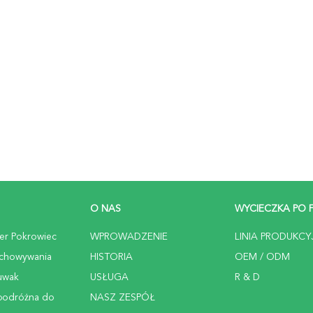
O NAS
WYCIECZKA PO 
er Pokrowiec
WPROWADZENIE
LINIA PRODUKCY
echowywania
HISTORIA
OEM / ODM
uwak
USŁUGA
R & D
podróżna do
NASZ ZESPÓŁ