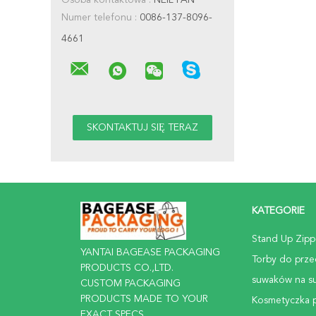
Osoba kontaktowa :
NEIL FAN
Numer telefonu :
0086-137-8096-
4661
KATEGORIE
Stand Up Zipp
YANTAI BAGEASE PACKAGING
Torby do prz
PRODUCTS CO.,LTD.
suwaków na s
CUSTOM PACKAGING
PRODUCTS MADE TO YOUR
Kosmetyczka 
EXACT SPECS.