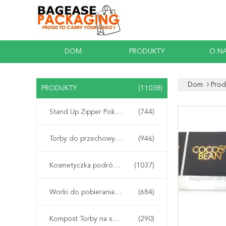
DOM
PRODUKTY
O N
Dom
Prod
PRODUKTY
(11038)
Stand Up Zipper Pokrowiec
(744)
Torby do przechowywania suwaków na suwak
(946)
Kosmetyczka podróżna do makijażu
(1037)
Worki do pobierania próbek Biohazard
(684)
Kompost Torby na skrobię kukurydzianą
(290)