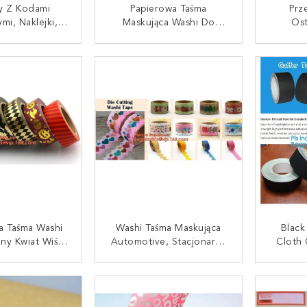
ty Z Kodami
Papierowa Taśma
Prz
mi, Naklejki,
Maskująca Washi Do
Os
ka, Formularz
Malowania Samochodów
Nadru
, Etykiety I
I Dekoracyjna, Taśma
Wr
UJ SIĘ TERAZ
SKONTAKTUJ SIĘ TERAZ
SKONT
 Na Butelki,
Washi, Różne Wzory
Ostrz
 Artystyczne,
Taśma Washi Dekoracyjna
Ostrze
i Bezdrzewne
Stacja Szkolna
Ostrz
luorescencyjne
ia Taśma Washi
Washi Taśma Maskująca
Black
ny Kwiat Wiśni
Automotive, Stacjonarna
Cloth 
y Scrapbooking
Taśma Papierowa
ujące, Prezent
Scarpbooking,
Rozr
UJ SIĘ TERAZ
SKONTAKTUJ SIĘ TERAZ
SKONT
ieślniczy
Cardmaking, Czasopisma
Condit 
na Taśma Washi
I Wiele Innych Projektów
Tap