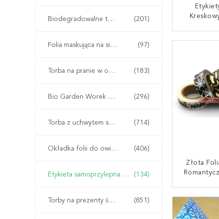
Etykie
Kreskowy
Biodegradowalne torby pocztowe
(201)
Pusta Rol
Arkusza
SKONTAKT
Folia maskująca na siedzenie samochodowe
(97)
Naklejki
Naklejki
Naklejk
Torba na pranie w opakowaniu odzieży
(183)
Simili, F
Bio Garden Worek Grow Bag
(296)
Torba z uchwytem shopper Carrier
(714)
Okładka folii do owijania rurek
(406)
Złota Fol
Romantycz
Etykieta samoprzylepna taśmy VOID
(134)
Sakura Di
Taśmy Mask
SKONTAKT
Torby na prezenty świąteczne
(851)
Rzem
Dekoracyj