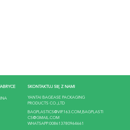
FABRYCE
SKONTAKTUJ SIĘ Z NAMI
YANTAI BAGEASE PACKAGING
JNA
PRODUCTS CO.,LTD
BAGPLASTICS@VIP.163.COM,BAGPLASTI
CS@GMAIL.COM
WHATSAPP:008613780964661