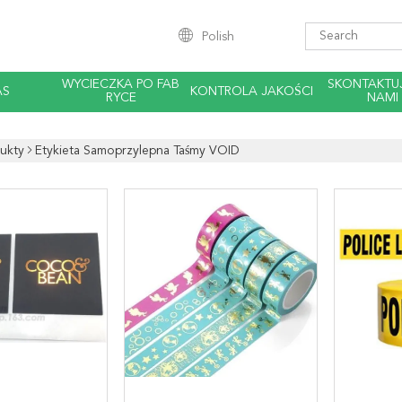
Polish
WYCIECZKA PO FAB
SKONTAKTUJ
AS
KONTROLA JAKOŚCI
RYCE
NAMI
ukty
Etykieta Samoprzylepna Taśmy VOID