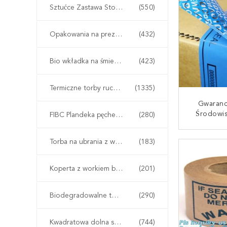
M
Sztućce Zastawa Stołowa Zastawa Stołowa
(550)
Opakowania na prezenty na żywność
(432)
Bio wkładka na śmieci worek na śmieci
(423)
Termiczne torby ruchome
(1335)
Gwaranc
Środowi
FIBC Plandeka pęcherza
(280)
Etykieta Z
Przed 
SKONTAKT
Torba na ubrania z wieszakiem
(183)
Nieprzen
VOID OTWA
Bez Po
Koperta z workiem bąbelkowym
(201)
Biodegradowalne torby PLA
(290)
Kwadratowa dolna saszetka
(744)