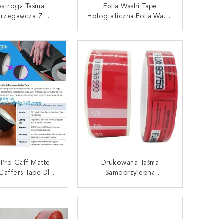
estroga Taśma
Folia Washi Tape
trzegawcza Z
Holograficzna Folia Washi
kiem, Statyczna
Tape, Złota Laserowa
ażliwa Taśma
Dekoracyjna Odblaskowa
AKTUJ SIĘ TERAZ
SKONTAKTUJ SIĘ TERAZ
egawcza, Taśma
Dostosowana Taśma
gawcza PE, Taśma
Washi, Dekoracyjna
egawcza W Paski
 Pro Gaff Matte
Drukowana Taśma
Gaffers Tape Dla
Samoprzylepna
Przemysłu
Zabezpieczająca Przed
ywkowego, Air
Sabotażem, Dostawca Z
AKTUJ SIĘ TERAZ
SKONTAKTUJ SIĘ TERAZ
Duct Tape Gaffer
Chin Taśma Dla Zwierząt
e, Gaffer Tape
Domowych Dwustronna