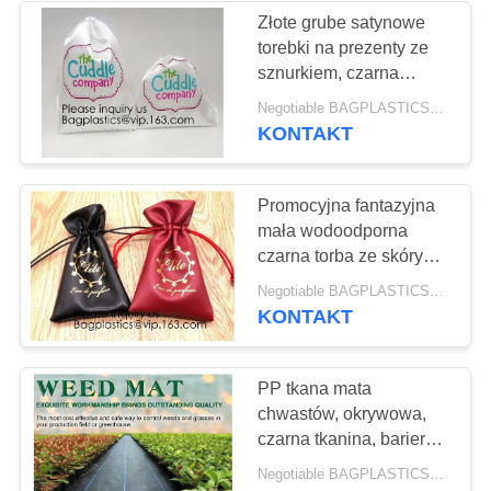
Złote grube satynowe
torebki na prezenty ze
sznurkiem, czarna
satynowa torebka ze
Negotiable BAGPLASTICS@YAHOO.COM MOQ:1000 sztuk Skype: mydearneil
sznurkiem z falbaną,
KONTAKT
małe satynowe torebki
ze sznurkiem na
biżuterię
Promocyjna fantazyjna
mała wodoodporna
czarna torba ze skóry
PU ze sznurkiem na
Negotiable BAGPLASTICS@YAHOO.COM MOQ:1000 sztuk Skype: mydearneil
pieniądze, logo do
KONTAKT
promocji torba ze
sznurkiem PU
PP tkana mata
chwastów, okrywowa,
czarna tkanina, bariera
chwastów dla rolnictwa,
Negotiable BAGPLASTICS@YAHOO.COM MOQ:1000 sztuk Skype: mydearneil
tkanina chwastobójcza,