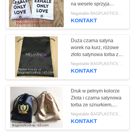
PRIVACY
na wesele sprzyja
POLICY
prezenty, bawełniana
Negotiable BAGPLASTICS@YAHOO.COM MOQ:1000 sztuk Skype: mydearneil
lniana torebka na
KONTAKT
cukierki jutowa torba na
biżuterię
Duża czarna satyna
worek na kurz, różowe
złoto satynowa torba ze
sznurkiem na biżuterię,
Negotiable BAGPLASTICS@YAHOO.COM MOQ:1000 sztuk Skype: mydearneil
czarna satynowa torba
KONTAKT
ze sznurkiem ze złotym
nadrukiem
Druk w pełnym kolorze
Złota i czarna satynowa
torba ze sznurkiem,
srebrna satynowa torba
Negotiable BAGPLASTICS@YAHOO.COM MOQ:1000 sztuk Skype: mydearneil
ze sznurkiem z szeroką
KONTAKT
wstążką, dziewicze
opakowanie do włosów