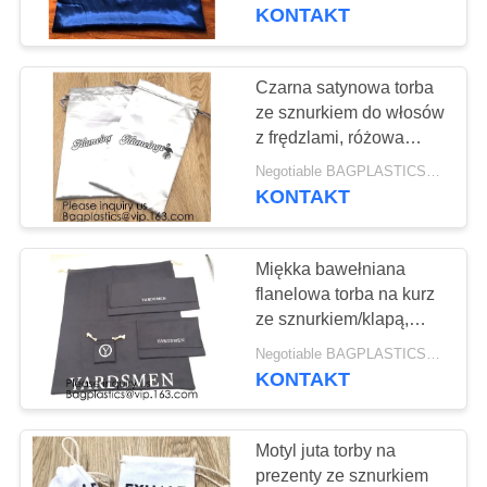
KONTROLA
torebka ze złotym
KONTAKT
nadrukiem, torebka z
JAKOŚCI
nadrukowaną wstążką
Czarna satynowa torba
SKONTAKTUJ
ze sznurkiem do włosów
z frędzlami, różowa
SIĘ
satynowa torba na kurz
Negotiable BAGPLASTICS@YAHOO.COM MOQ:1000 sztuk Skype: mydearneil
Z
do włosów bawełniana
KONTAKT
torebka do makijażu ze
NAMI
sznurkiem, pakiet
bagease
Miękka bawełniana
POPROSIĆ
flanelowa torba na kurz
O
ze sznurkiem/klapą,
kolor naturalny, kolor
WYCENĘ
Negotiable BAGPLASTICS@YAHOO.COM MOQ:1000 sztuk Skype: mydearneil
ecru, kolor biały, kolor
KONTAKT
czarny, czerwony,
produkt
SITEMAP
Motyl juta torby na
prezenty ze sznurkiem