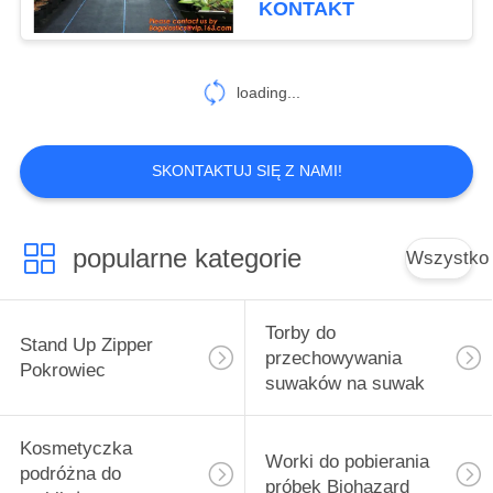
KONTAKT
rolnicza ma przeciw
chwastom
loading...
SKONTAKTUJ SIĘ Z NAMI!
popularne kategorie
Wszystko
Torby do
Stand Up Zipper
przechowywania
Pokrowiec
suwaków na suwak
Kosmetyczka
Worki do pobierania
podróżna do
próbek Biohazard