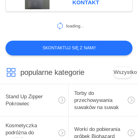
KONTAKT
jednorazowe jednostki
do zbiórki, w tym
przemysłowe
loading...
SKONTAKTUJ SIĘ Z NAMI!
popularne kategorie
Wszystko
Torby do
Stand Up Zipper
przechowywania
Pokrowiec
suwaków na suwak
Kosmetyczka
Worki do pobierania
podróżna do
próbek Biohazard