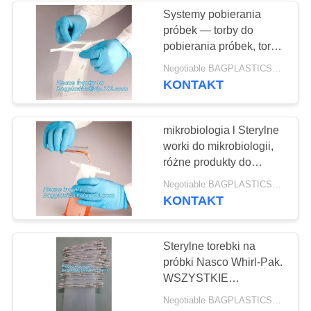
stomacherskiego
Systemy pobierania
próbek — torby do
pobierania próbek, torby
sterylizowane | Widmo,
Negotiable BAGPLASTICS@YAHOO.COM MOQ:1000 sztuk Skype: mydearneil
sprzęt i materiały
KONTAKT
laboratoryjne, różne
próbki środowiskowe
mikrobiologia l Sterylne
worki do mikrobiologii,
różne produkty do
pobierania próbek
Negotiable BAGPLASTICS@YAHOO.COM MOQ:1000 sztuk Skype: mydearneil
środowiskowych, worek
KONTAKT
do pobierania próbek
SteriBag - Pum
Sterylne torebki na
próbki Nasco Whirl-Pak.
WSZYSTKIE
ROZMIARY | Worki
Negotiable BAGPLASTICS@YAHOO.COM MOQ:1000 sztuk Skype: mydearneil
ogólne, jednorazowe,