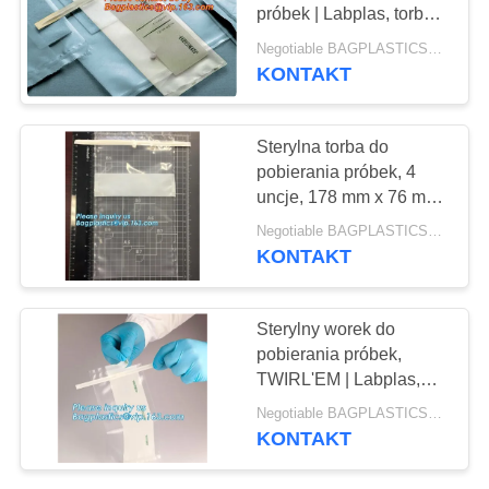
PRIVACY
próbek | Labplas, torby
POLICY
na próbki | Fisher
Negotiable BAGPLASTICS@YAHOO.COM MOQ:1000 sztuk Skype: mydearneil
Scientific, worki na
KONTAKT
próbki — materiały
eksploatacyjne do
laboratorium
Sterylna torba do
pobierania próbek, 4
uncje, 178 mm x 76 mm,
z nadrukiem, torby do
Negotiable BAGPLASTICS@YAHOO.COM MOQ:1000 sztuk Skype: mydearneil
pobierania próbek -
KONTAKT
Światowy lider w
sterylnym pobieraniu
próbek, TWORZYWA
Sterylny worek do
SZTUCZNE, BAGAZA
pobierania próbek,
TWIRL'EM | Labplas,
worki na próbki, zwykłe
Negotiable BAGPLASTICS@YAHOO.COM MOQ:1000 sztuk Skype: mydearneil
zakładki, sterylne,
KONTAKT
sterylne worki na próbki
do laboratorium