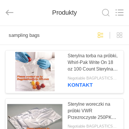
COMPOSTABLE
BAGS
&
PRODUCTS
Produkty
CO.,LTD..
All
Rights
Reserved.
DOM
Developed
by
sampling bags
ECER
PRODUKTY
Sterylna torba na próbki,
Whirl-Pak Write On 18
O
oz 100 Count Sterylna
NAS
torba na próbki Farma
Negotiable BAGPLASTICS@YAHOO.COM MOQ:1000 sztuk Skype: mydearneil
hodowlana Ranczo,
KONTAKT
BAGEASE,
WYCIECZKA
BAGPLASTICS
PO
Sterylne woreczki na
próbki VWR
FABRYCE
Przezroczyste 250PK
1650 ml 4MIL, Whirl-Pak
Negotiable BAGPLASTICS@YAHOO.COM MOQ:1000 sztuk Skype: mydearneil