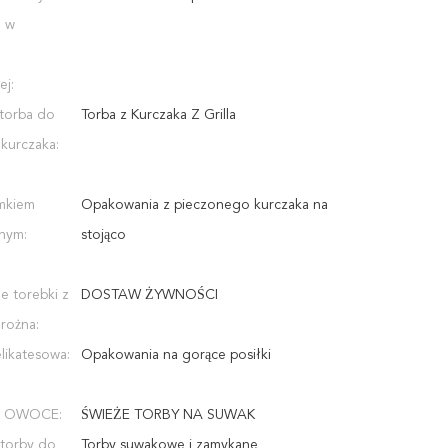
m w
ej:
 torba do
Torba z Kurczaka Z Grilla
kurczaka:
amkiem
Opakowania z pieczonego kurczaka na
nym:
stojąco
e torebki z
DOSTAW ŻYWNOŚCI
 rożna:
likatesowa:
Opakowania na gorące posiłki
A OWOCE:
ŚWIEŻE TORBY NA SUWAK
 torby do
Torby suwakowe i zamykane