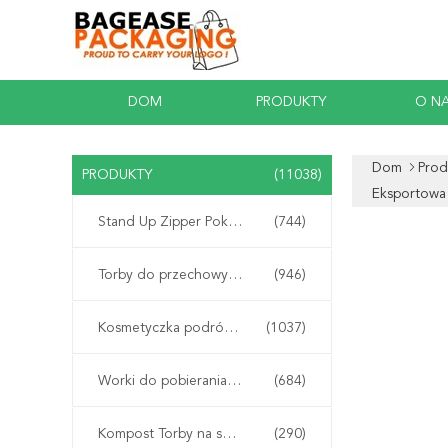
DOM
PRODUKTY
O N
Dom
Prod
PRODUKTY
(11038)
Eksportowa
Stand Up Zipper Pokrowiec
(744)
Torby do przechowywania suwaków na suwak
(946)
Kosmetyczka podróżna do makijażu
(1037)
Worki do pobierania próbek Biohazard
(684)
Kompost Torby na skrobię kukurydzianą
(290)