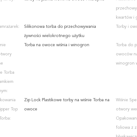
przechowy
kwartów i 
amrażarek:
Silikonowa torba do przechowywania
Torby i ow
żywności wielokrotnego użytku
nie
Torba na owoce wiśnia i winogron
Torba do 
otwory
owoców n
ne
winogron w
e Torba
zamkiem
nym:
akowania
Zip Lock Plastikowe torby na wiśnie Torba na
Wiśnie Spe
pper Top
owoce
otwory wen
Torba:
Opakowani
foliowa z 
błyskawicz