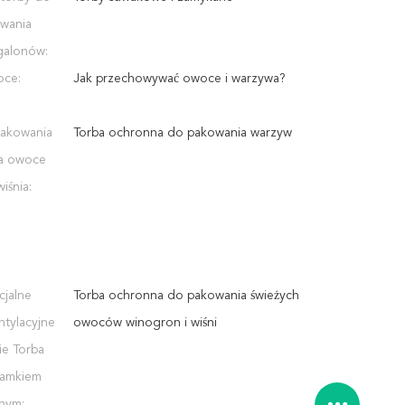
wania
galonów:
oce:
Jak przechowywać owoce i warzywa?
pakowania
Torba ochronna do pakowania warzyw
a owoce
iśnia:
cjalne
Torba ochronna do pakowania świeżych
tylacyjne
owoców winogron i wiśni
e Torba
zamkiem
nym: