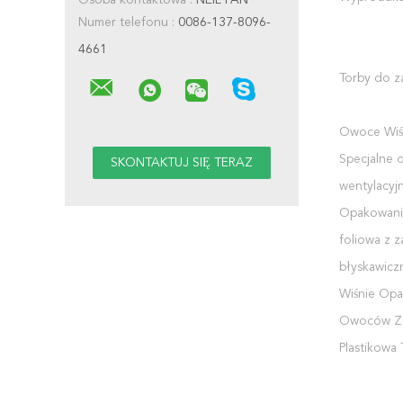
Osoba kontaktowa :
NEIL FAN
Numer telefonu :
0086-137-8096-
4661
Torby do z
Owoce Wiś
Specjalne 
wentylacyj
Opakowani
foliowa z 
błyskawicz
Wiśnie Op
Owoców Zi
Plastikowa 