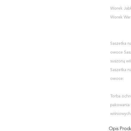
Worek Jab
Worek War
Saszetka n
owoce Sas
suszoną wiś
Saszetka n
owoce:
Torba och
pakowania
wiśniowych
Opis Prod