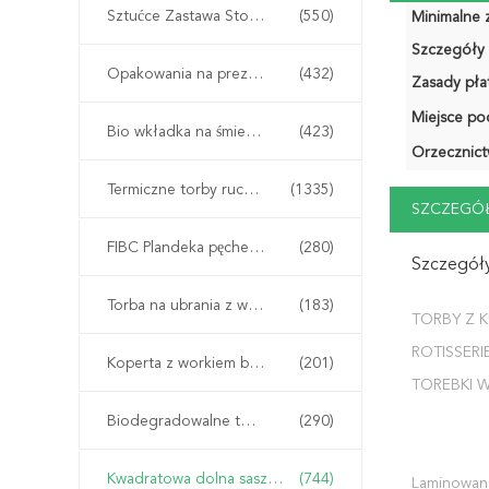
Sztućce Zastawa Stołowa Zastawa Stołowa
(550)
Minimalne 
Szczegóły 
Opakowania na prezenty na żywność
(432)
Zasady płat
Miejsce po
Bio wkładka na śmieci worek na śmieci
(423)
Orzecznict
Termiczne torby ruchome
(1335)
SZCZEGÓŁ
FIBC Plandeka pęcherza
(280)
Szczegóły
Torba na ubrania z wieszakiem
(183)
TORBY Z 
ROTISSERIE
Koperta z workiem bąbelkowym
(201)
TOREBKI W
Biodegradowalne torby PLA
(290)
Kwadratowa dolna saszetka
(744)
Laminowana