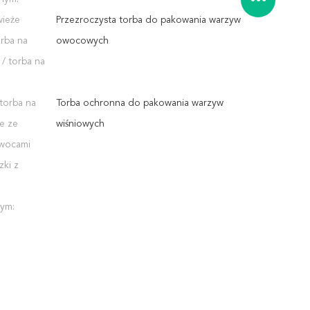
wieże
Przezroczysta torba do pakowania warzyw
rba na
owocowych
/ torba na
 torba na
Torba ochronna do pakowania warzyw
e ze
wiśniowych
owocami
zki z
ym: