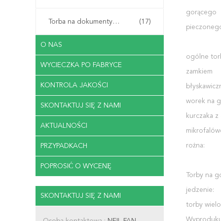
gorącego
Torba na dokumenty biurowe
(17)
pieczonego
O NAS
ogólne tor
WYCIECZKA PO FABRYCE
zamkiem
KONTROLA JAKOŚCI
błyskawicz
worek na 
SKONTAKTUJ SIĘ Z NAMI
kurczaka z 
AKTUALNOŚCI
mikrofalów
rożna:
PRZYPADKACH
POPROSIĆ O WYCENĘ
Torby na g
jedzenie:
SKONTAKTUJ SIĘ Z NAMI
torby wielo
Wyprodukuj