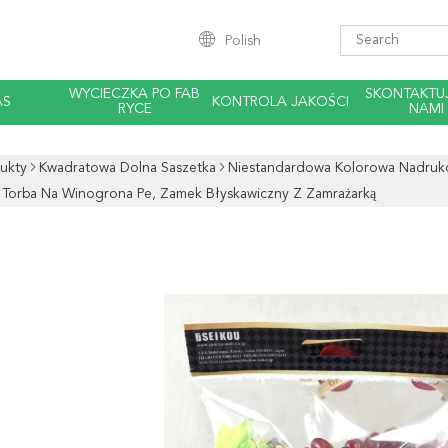
Polish
WYCIECZKA PO FAB
SKONTAKTUJ
AS
KONTROLA JAKOŚCI
RYCE
NAMI
ukty
Kwadratowa Dolna Saszetka
Niestandardowa Kolorowa Nadruko
 Torba Na Winogrona Pe, Zamek Błyskawiczny Z Zamrażarką