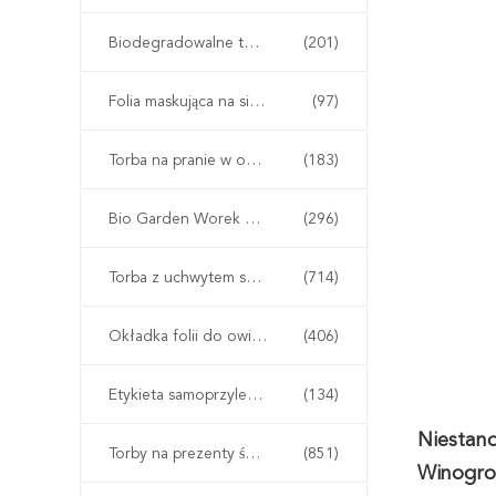
Biodegradowalne torby pocztowe
(201)
Folia maskująca na siedzenie samochodowe
(97)
Torba na pranie w opakowaniu odzieży
(183)
Bio Garden Worek Grow Bag
(296)
Torba z uchwytem shopper Carrier
(714)
Okładka folii do owijania rurek
(406)
Etykieta samoprzylepna taśmy VOID
(134)
Niestan
Torby na prezenty świąteczne
(851)
Winogro