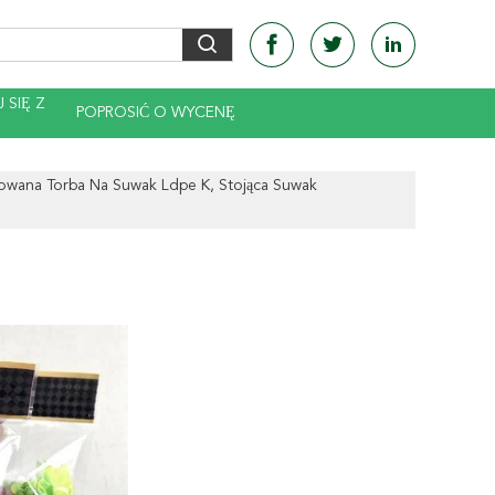
 SIĘ Z
POPROSIĆ O WYCENĘ
wana Torba Na Suwak Ldpe K, Stojąca Suwak