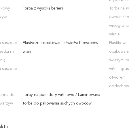
łkowy
Torba z wysoką barierą
Torba na ś
zyw:
owoce / to
winogrona 
wiśnie:
a suszone
Elastyczne opakowanie świeżych owoców
Plastikowa
zetka na
wiśni
opakowani
nię
świeżymi 
a suszone
wiśni i grus
otworem
oddechow
ronna do
Torby na pomidory wiśniowe / Laminowana
 warzyw
torba do pakowania suchych owoców
:
uktu