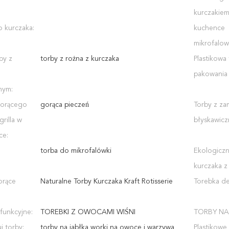
kurczakie
 kurczaka:
kuchence
mikrofalow
by z
torby z rożna z kurczaka
Plastikowa
pakowania 
nym:
gorącego
gorąca pieczeń
Torby z z
grilla w
błyskawicz
ce:
torba do mikrofalówki
Ekologiczn
kurczaka z
orące
Naturalne Torby Kurczaka Kraft Rotisserie
Torebka de
funkcyjne:
TOREBKI Z OWOCAMI WIŚNI
TORBY N
 torby:
torby na jabłka worki na owoce i warzywa
Plastikowe