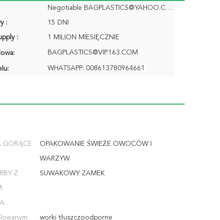
Negotiable BAGPLASTICS@YAHOO.COM
y :
15 DNI
pply :
1 MILION MIESIĘCZNIE
BAGPLASTICS@VIP.163.COM
lowa:
WHATSAPP: 008613780964661
lu:
A GORĄCE
OPAKOWANIE ŚWIEŻE OWOCÓW I
WARZYW
RBY Z
SUWAKOWY ZAMEK
M
A:
illowanym
worki tłuszczoodporne