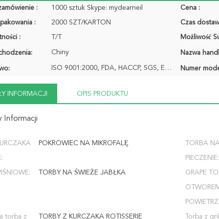
zamówienie :
1000 sztuk Skype: mydearneil
Cena :
pakowania :
2000 SZT/KARTON
Czas dostaw
ności :
T/T
Możliwość Su
Chiny
chodzenia:
Nazwa hand
ISO 9001:2000, FDA, HACCP, SGS, EN13432
wo:
Numer mode
Y INFORMACJI
OPIS PRODUKTU
 Informacji
KURCZAKA
POKROWIEC NA MIKROFALĘ
TORBA N
:
PIECZENIE:
IŚNIOWE:
TORBY NA ŚWIEŻE JABŁKA
GRAPE TO
OTWORE
POWIETRZ
 torba z
TORBY Z KURCZAKA ROTISSERIE
Torba z gr